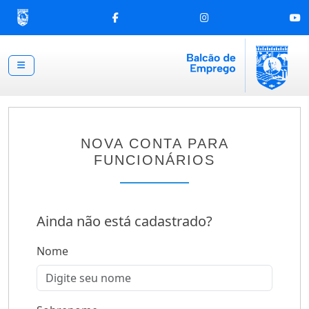
top
Conteúdo [1]
Menu Principal [2]
Busca [3]
Rodapé [4]
Facebook
Instagram
You
NOVA CONTA PARA
FUNCIONÁRIOS
Ainda não está cadastrado?
Nome